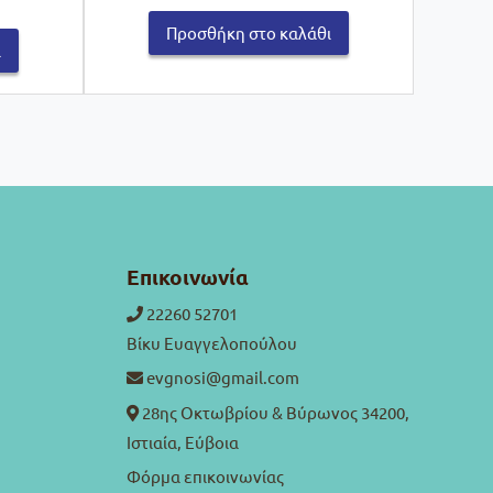
μή
Προσθήκη στο καλάθι
ναι:
ι
7,80.
Επικοινωνία
22260 52701
Βίκυ Ευαγγελοπούλου
evgnosi@gmail.com
28ης Οκτωβρίου & Βύρωνος 34200,
Ιστιαία, Εύβοια
Φόρμα επικοινωνίας