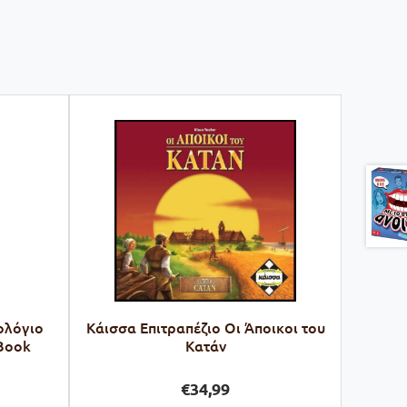
ρολόγιο
Kάισσα Επιτραπέζιο Οι Άποικοι του
 Book
Κατάν
€
34,99
ρέχουσα