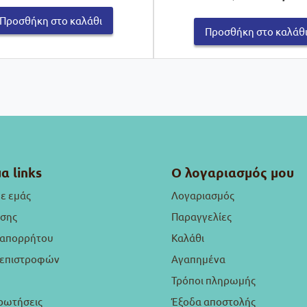
was:
τι
Προσθήκη στο καλάθι
€19,80.
εί
Προσθήκη στο καλάθ
€1
α links
Ο λογαριασμός μου
με εμάς
Λογαριασμός
ήσης
Παραγγελίες
 απορρήτου
Καλάθι
ή επιστροφών
Αγαπημένα
Τρόποι πληρωμής
ρωτήσεις
Έξοδα αποστολής