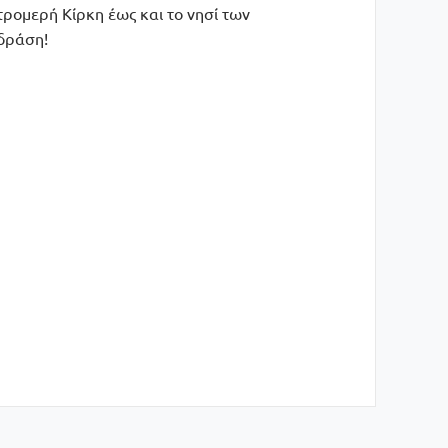
τρομερή Κίρκη έως και το νησί των
 δράση!