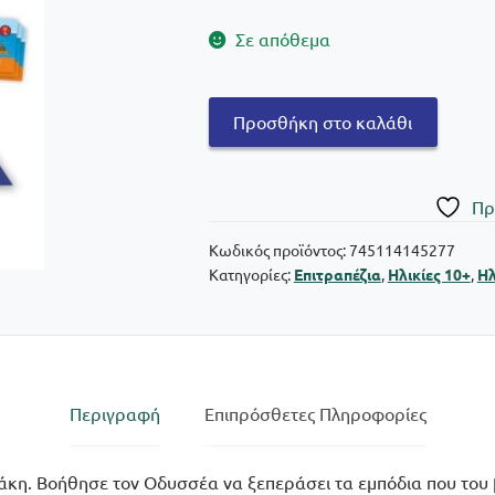
Σε απόθεμα
50/50
Προσθήκη στο καλάθι
Games
Οδυσσέας
ταξίδι
Πρ
προς
Ιθάκη
Κωδικός προϊόντος:
745114145277
Κατηγορίες:
Επιτραπέζια
,
Ηλικίες 10+
,
Ηλ
ποσότητα
Περιγραφή
Επιπρόσθετες Πληροφορίες
άκη. Βοήθησε τον Οδυσσέα να ξεπεράσει τα εμπόδια που του 