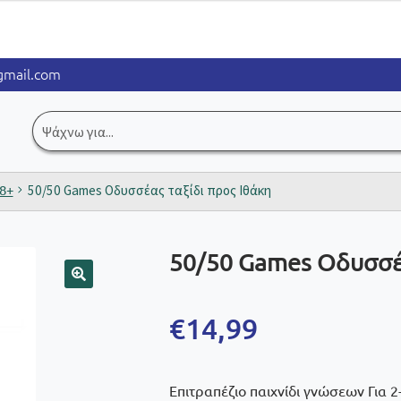
mail.com
Αναζήτηση
για:
 8+
50/50 Games Οδυσσέας ταξίδι προς Ιθάκη
50/50 Games Οδυσσέα
🔍
€
14,99
Επιτραπέζιο παιχνίδι γνώσεων Για 2-