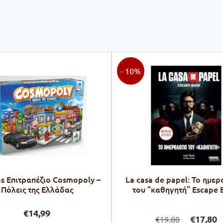
- 10%
as Επιτραπέζιο Cosmopoly –
La casa de papel: Το ημε
Πόλεις της Ελλάδας
του “καθηγητή” Escape
Original
Η
€
14,99
€
17,80
19,80
€
price
τ