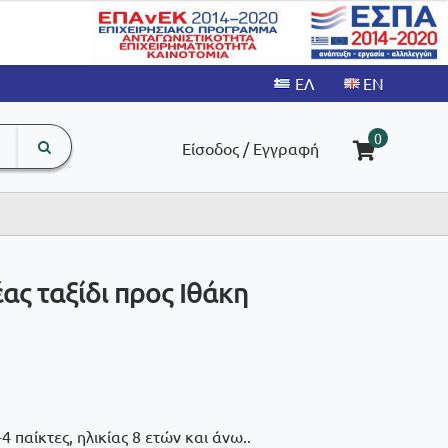
search
The
0
Είσοδος / Εγγραφή
input
product
field
ς ταξίδι προς Ιθάκη
4 παίκτες, ηλικίας 8 ετών και άνω..