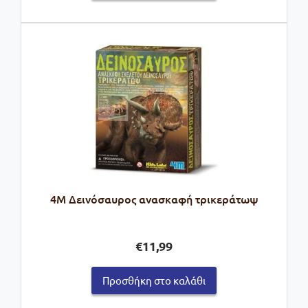
€15,26.
4M Δεινόσαυρος ανασκαφή τρικεράτωψ
€
11,99
Προσθήκη στο καλάθι