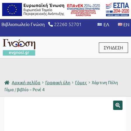
22260 52701
Βιβλιοπωλείο Γνώση
ΣΥΝΔΕΣΗ
Είσοδος / Εγγραφή
Αρχική σελίδα
Γραφική ύλη
Γόμες
Χάρτινη Πόλη
Γόμα / βιβλίο – Ρενέ 4
🔍