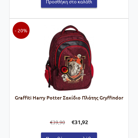
Προσθήκη στο καλάθι
- 20%
Graffiti Harry Potter Σακίδιο Πλάτης Gryffindor
Original
Η
€
31,92
39,90
€
price
τρέχουσα
was:
τιμή