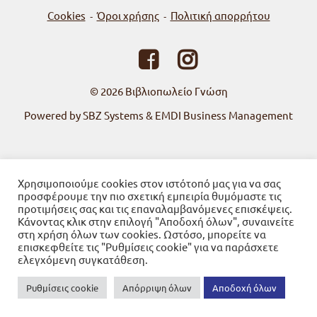
Cookies
Όροι χρήσης
Πολιτική απορρήτου
-
-
© 2026
Βιβλιοπωλείο Γνώση
Powered by SBZ Systems & EMDI Business Management
Χρησιμοποιούμε cookies στον ιστότοπό μας για να σας
προσφέρουμε την πιο σχετική εμπειρία θυμόμαστε τις
προτιμήσεις σας και τις επαναλαμβανόμενες επισκέψεις.
Κάνοντας κλικ στην επιλογή "Αποδοχή όλων", συναινείτε
στη χρήση όλων των cookies. Ωστόσο, μπορείτε να
επισκεφθείτε τις "Ρυθμίσεις cookie" για να παράσχετε
ελεγχόμενη συγκατάθεση.
Ρυθμίσεις cookie
Απόρριψη όλων
Αποδοχή όλων
0