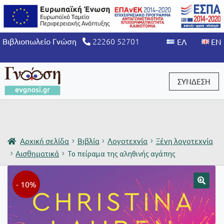
22260 52701
Βιβλιοπωλείο Γνώση
ΣΥΝΔΕΣΗ
Είσοδος / Εγγραφή
Αρχική σελίδα
Βιβλία
Λογοτεχνία
Ξένη λογοτεχνία
Αισθηματικά
Το πείραμα της αληθινής αγάπης
- 10%
🔍