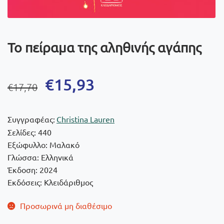
Το πείραμα της αληθινής αγάπης
Original
Η
€
15,93
€
17,70
price
τρέχουσα
was:
τιμή
Συγγραφέας:
Christina Lauren
€17,70.
είναι:
Σελίδες: 440
Εξώφυλλο: Μαλακό
€15,93.
Γλώσσα: Ελληνικά
Έκδοση: 2024
Εκδόσεις: Κλειδάριθμος
Προσωρινά μη διαθέσιμο