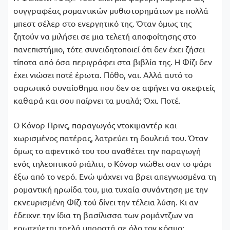
συγγραφέας ρομαντικών μυθιστορημάτων με πολλά
μπεστ σέλερ στο ενεργητικό της. Όταν όμως της
ζητούν να μιλήσει σε μια τελετή αποφοίτησης στο
πανεπιστήμιο, τότε συνειδητοποιεί ότι δεν έχει ζήσει
τίποτα από όσα περιγράφει στα βιβλία της. Η Φίζι δεν
έχει νιώσει ποτέ έρωτα. Πόθο, ναι. Αλλά αυτό το
σαρωτικό συναίσθημα που δεν σε αφήνει να σκεφτείς
καθαρά και σου παίρνει τα μυαλά; Όχι. Ποτέ.
Ο Κόνορ Πρινς, παραγωγός ντοκιμαντέρ και
χωρισμένος πατέρας, λατρεύει τη δουλειά του. Όταν
όμως το αφεντικό του του αναθέτει την παραγωγή
ενός τηλεοπτικού ριάλιτι, ο Κόνορ νιώθει σαν το ψάρι
έξω από το νερό. Ενώ ψάχνει να βρει απεγνωσμένα τη
ρομαντική ηρωίδα του, μια τυχαία συνάντηση με την
εκνευρισμένη Φίζι τού δίνει την τέλεια λύση. Κι αν
έδειχνε την ίδια τη βασίλισσα των ρομάντζων να
ερωτεύεται τρελά μπροστά σε όλο τον κόσμο;