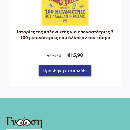
Ιστορίες της καληνύχτας για επαναστάτριες 3
100 μετανάστριες που άλλαξαν τον κόσμο
Original
Η
€
15,90
17,70
€
price
τρέχουσα
was:
τιμή
Προσθήκη στο καλάθι
€17,70.
είναι:
€15,90.