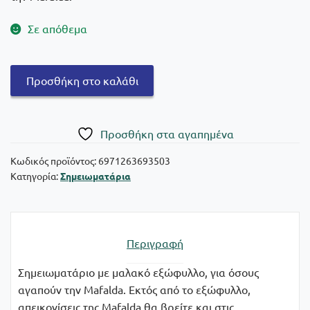
Σε απόθεμα
Σημειωματάριο
Προσθήκη στο καλάθι
Mafalda
ποσότητα
Πρoσθήκη στα αγαπημένα
Κωδικός προϊόντος:
6971263693503
Κατηγορία:
Σημειωματάρια
Περιγραφή
Σημειωματάριο με μαλακό εξώφυλλο, για όσους
αγαπούν την Μafalda. Εκτός από το εξώφυλλο,
απεικονίσεις της Mafalda θα βρείτε και στις