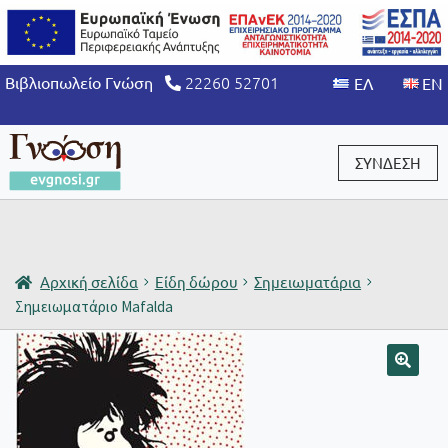
22260 52701
Βιβλιοπωλείο Γνώση
ΣΥΝΔΕΣΗ
Είσοδος / Εγγραφή
Αρχική σελίδα
Είδη δώρου
Σημειωματάρια
Σημειωματάριο Mafalda
🔍