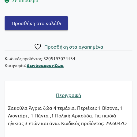
Σε απόθεμα
Σακούλα
Προσθήκη στο καλάθι
Άγρια
ζώα
4
Πρoσθήκη στα αγαπημένα
τμχ
ποσότητα
Κωδικός προϊόντος:
5205193074134
Κατηγορία:
Δεινόσαυροι-Ζώα
Περιγραφή
Σακούλα Άγρια ζώα 4 τεμάχια. Περιέχει: 1 Βίσονα, 1
Λιοντάρι , 1 Πάντα ,1 Πολική Αρκούδα. Για παιδιά
ηλικίας 3 ετών και άνω. Κωδικός προϊόντος: 29.604ZO