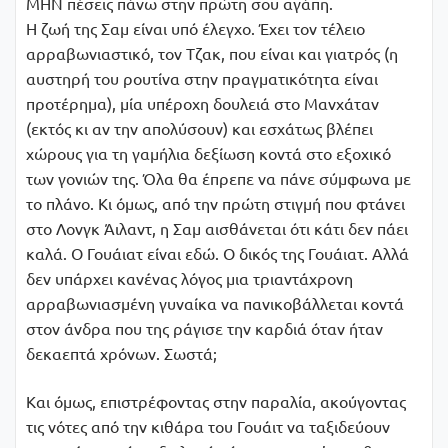
ΜΗΝ πέσεις πάνω στην πρώτη σου αγάπη.
Η ζωή της Σαμ είναι υπό έλεγχο. Έχει τον τέλειο
αρραβωνιαστικό, τον Τζακ, που είναι και γιατρός (η
αυστηρή του ρουτίνα στην πραγματικότητα είναι
προτέρημα), μία υπέροχη δουλειά στο Μανχάταν
(εκτός κι αν την απολύσουν) και εσχάτως βλέπει
χώρους για τη γαμήλια δεξίωση κοντά στο εξοχικό
των γονιών της. Όλα θα έπρεπε να πάνε σύμφωνα με
το πλάνο. Κι όμως, από την πρώτη στιγμή που φτάνει
στο Λονγκ Άιλαντ, η Σαμ αισθάνεται ότι κάτι δεν πάει
καλά. Ο Γουάιατ είναι εδώ. Ο δικός της Γουάιατ. Αλλά
δεν υπάρχει κανένας λόγος μια τριαντάχρονη
αρραβωνιασμένη γυναίκα να πανικοβάλλεται κοντά
στον άνδρα που της ράγισε την καρδιά όταν ήταν
δεκαεπτά χρόνων. Σωστά;
Και όμως, επιστρέφοντας στην παραλία, ακούγοντας
τις νότες από την κιθάρα του Γουάιτ να ταξιδεύουν