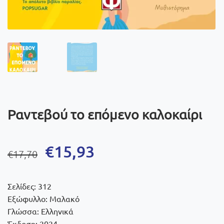
Ραντεβού το επόμενο καλοκαίρι
Original
Η
€
15,93
€
17,70
price
τρέχουσα
was:
τιμή
Σελίδες: 312
€17,70.
είναι:
Εξώφυλλο: Μαλακό
Γλώσσα: Ελληνικά
€15,93.
Έκδοση: 2024