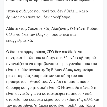
Ήταν η σύζυγος που ποτέ του δεν ήθελε… και ο
έρωτας που ποτέ του δεν προέβλεψε…
Αδίστακτος. Σχολαστικός. Αλαζόνας. Ο Ντάντε Ρούσο
θέλει να έχει τον έλεγχο, προσωπικά και
επαγγελματικά.
Ο δισεκατοµµυριούχος CEO δεν σχεδίαζε να
παντρευτεί – ώσπου υπό την απειλή ενός εκβιασμού
αναγκάζεται να αρραβωνιαστεί µια γυναίκα που του
είναι σχεδόν άγνωστη. Τη Βίβιαν Λάου, κληρονόµο
µιας εταιρείας κοσµηµάτων και κόρη του πιο
πρόσφατου εχθρού του. Δεν έχει σηµασία πόσο
όµορφη και γοητευτική είναι. Ο Ντάντε θα κάνει ό,τι
είναι δυνατόν για να καταστρέψει τα αποδεικτικά
στοιχεία που έχει στα χέρια του ο εκβιαστής, αλλά και
τον αρραβώνα. Υπάρχει µόνο ένα πρόβλημα: Tώρα