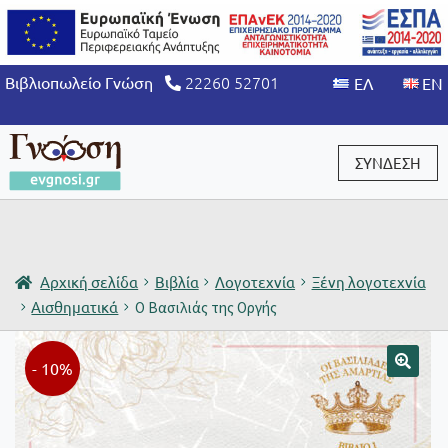
22260 52701
Βιβλιοπωλείο Γνώση
ΣΥΝΔΕΣΗ
Είσοδος / Εγγραφή
Αρχική σελίδα
Βιβλία
Λογοτεχνία
Ξένη λογοτεχνία
Αισθηματικά
Ο Βασιλιάς της Οργής
- 10%
🔍