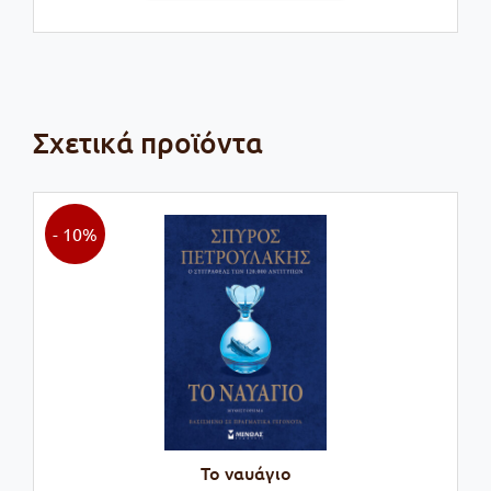
€16,92.
Σχετικά προϊόντα
- 10%
Το ναυάγιο