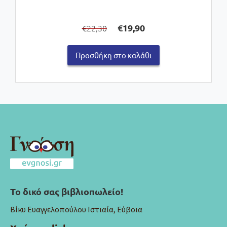
Original
Η
€
19,90
22,30
€
price
τρέχουσα
was:
τιμή
Προσθήκη στο καλάθι
€22,30.
είναι:
€19,90.
Το δικό σας βιβλιοπωλείο!
Βίκυ Ευαγγελοπούλου Ιστιαία, Εύβοια