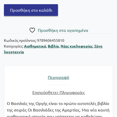
Ο
Προσθήκη στο καλάθι
Βασιλιάς
της
Οργής
Πρoσθήκη στα αγαπημένα
ποσότητα
Κωδικός προϊόντος:
9789606455810
Κατηγορίες:
Αισθηματικά
,
Βιβλία
,
Νέες κυκλοφορίες
,
Ξένη
λογοτεχνία
Περιγραφή
Επιπρόσθετες Πληροφορίες
Ο Βασιλιάς της Οργής είναι το πρώτο αυτοτελές βιβλίο
της σειράς Οι Βασιλιάδες της Αμαρτίας. Μια νέα καυτή
αισθηματική ιστορία που υπόσχεται να καθηλώσει.