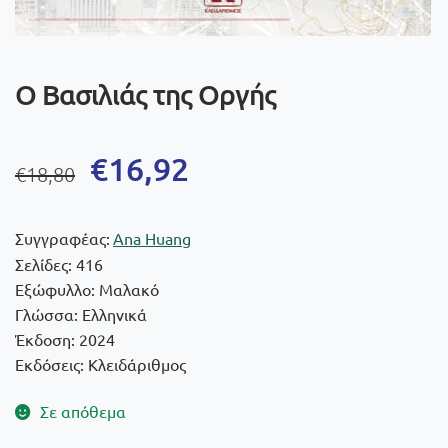
Ο Βασιλιάς της Οργής
Original
Η
€
16,92
€
18,80
price
τρέχουσα
was:
τιμή
Συγγραφέας:
Ana Huang
€18,80.
είναι:
Σελίδες: 416
Εξώφυλλο: Μαλακό
€16,92.
Γλώσσα: Ελληνικά
Έκδοση: 2024
Εκδόσεις: Κλειδάριθμος
Σε απόθεμα