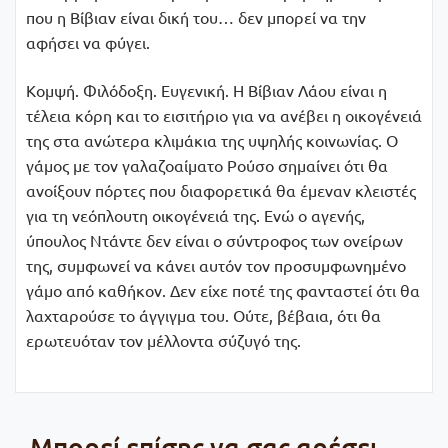
που η Βίβιαν είναι δική του… δεν µπορεί να την
αφήσει να φύγει.
Κομψή. Φιλόδοξη. Ευγενική. Η Βίβιαν Λάου είναι η
τέλεια κόρη και το εισιτήριο για να ανέβει η οικογένειά
της στα ανώτερα κλιµάκια της υψηλής κοινωνίας. Ο
γάμος µε τον γαλαζοαίματο Ρούσο σημαίνει ότι θα
ανοίξουν πόρτες που διαφορετικά θα έµεναν κλειστές
για τη νεόπλουτη οικογένειά της. Ενώ ο αγενής,
ύπουλος Ντάντε δεν είναι ο σύντροφος των ονείρων
της, συμφωνεί να κάνει αυτόν τον προσυμφωνημένο
γάμο από καθήκον. Δεν είχε ποτέ της φανταστεί ότι θα
λαχταρούσε το άγγιγμα του. Ούτε, βέβαια, ότι θα
ερωτευόταν τον µέλλοντα σύζυγό της.
Μπορεί επίσης να σας αρέσει…