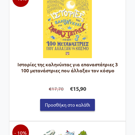
Ιστορίες της καληνύχτας για επαναστάτριες 3
100 μετανάστριες που άλλαξαν τον κόσμο
Original
Η
€
15,90
17,70
€
price
τρέχουσα
was:
τιμή
Προσθήκη στο καλάθι
€17,70.
είναι:
€15,90.
- 10%