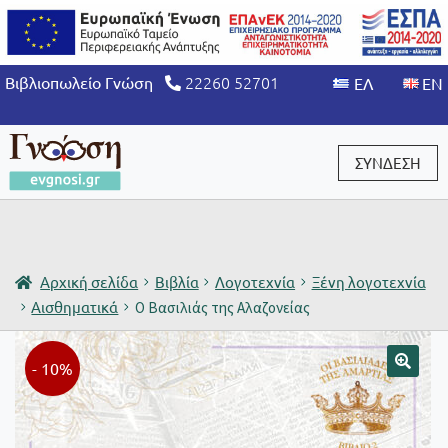
22260 52701
Βιβλιοπωλείο Γνώση
ΣΥΝΔΕΣΗ
Είσοδος / Εγγραφή
Αρχική σελίδα
Βιβλία
Λογοτεχνία
Ξένη λογοτεχνία
Αισθηματικά
Ο Βασιλιάς της Αλαζονείας
- 10%
🔍