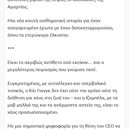
Αμαρτίας.
Μια νέα καυτή αισθηµατική ιστορία για έναν
απαγορευµένο έρωτα µε έναν δισεκατοµµυριούχο,
όπου τα ετερώνυµα έλκονται.
***
Είναι το ακριβώς αντίθετο από εκείνον… και ο
µεγαλύτερος πειρασµός που γνώρισε ποτέ.
Συγκρατηµένος, µε αυτοέλεγχο και υπερβολικά
τυπικός, ο Κάι Γιανγκ δεν έχει ούτε τον χρόνο ούτε τη
διάθεση για χάος στη ζωή του – και η Ιζαµπέλα, µε τα
µοβ µαλλιά της και τα ανάρµοστα αστεία της, είναι το
χάος προσωποποιηµένο.
Με µια σηµαντική ψηφοφορία για τη θέση του CEO να