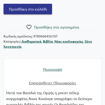
Ο
Προσθήκη στο καλάθι
Βασιλιάς
της
Αλαζονείας
Πρoσθήκη στα αγαπημένα
ποσότητα
Κωδικός προϊόντος:
9789606456107
Κατηγορίες:
Αισθηματικά
,
Βιβλία
,
Νέες κυκλοφορίες
,
Ξένη
λογοτεχνία
Περιγραφή
Επιπρόσθετες Πληροφορίες
Μετά τον Βασιλιά της Οργής η μπεστ σέλερ
συγγραφέας Άννα Χουάνγκ υπογράφει το δεύτερο
αυτοτελές βιβλίο της σειράς Οι Βασιλιάδες της