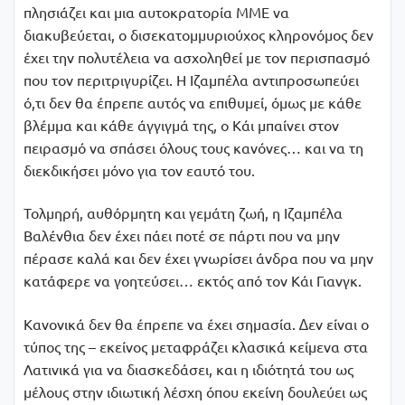
πλησιάζει και µια αυτοκρατορία ΜΜΕ να
διακυβεύεται, ο δισεκατοµµυριούχος κληρονόµος δεν
έχει την πολυτέλεια να ασχοληθεί µε τον περισπασµό
που τον περιτριγυρίζει. Η Ιζαµπέλα αντιπροσωπεύει
ό,τι δεν θα έπρεπε αυτός να επιθυµεί, όµως µε κάθε
βλέµµα και κάθε άγγιγµά της, ο Κάι µπαίνει στον
πειρασµό να σπάσει όλους τους κανόνες… και να τη
διεκδικήσει µόνο για τον εαυτό του.
Τολμηρή, αυθόρμητη και γεμάτη ζωή, η Ιζαµπέλα
Βαλένθια δεν έχει πάει ποτέ σε πάρτι που να µην
πέρασε καλά και δεν έχει γνωρίσει άνδρα που να µην
κατάφερε να γοητεύσει… εκτός από τον Κάι Γιανγκ.
Κανονικά δεν θα έπρεπε να έχει σημασία. ∆εν είναι ο
τύπος της – εκείνος µεταφράζει κλασικά κείµενα στα
Λατινικά για να διασκεδάσει, και η ιδιότητά του ως
µέλους στην ιδιωτική λέσχη όπου εκείνη δουλεύει ως