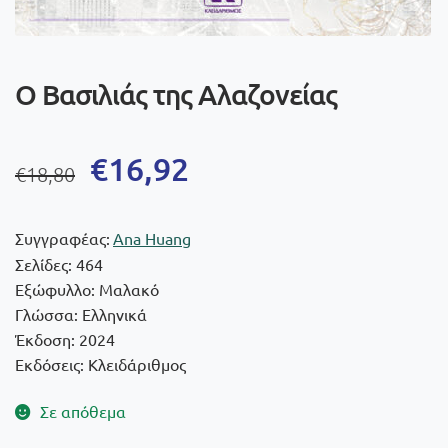
Ο Βασιλιάς της Αλαζονείας
Original
Η
€
16,92
€
18,80
price
τρέχουσα
was:
τιμή
Συγγραφέας:
Ana Huang
€18,80.
είναι:
Σελίδες: 464
Εξώφυλλο: Μαλακό
€16,92.
Γλώσσα: Ελληνικά
Έκδοση: 2024
Εκδόσεις: Κλειδάριθμος
Σε απόθεμα