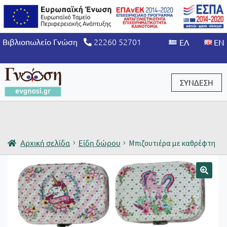
22260 52701
Βιβλιοπωλείο Γνώση
ΣΥΝΔΕΣΗ
Είσοδος / Εγγραφή
Αρχική σελίδα
Είδη δώρου
Μπιζουτιέρα με καθρέφτη
🔍