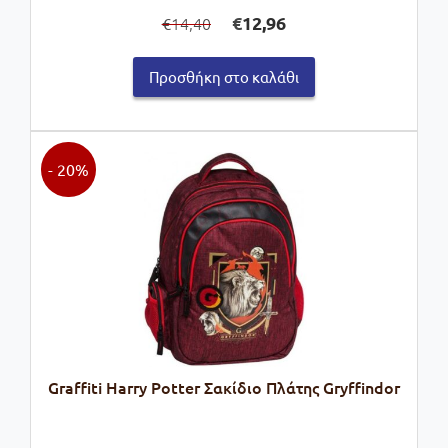
Original
Η
€
12,96
14,40
€
price
τρέχουσα
was:
τιμή
Προσθήκη στο καλάθι
€14,40.
είναι:
€12,96.
- 20%
Graffiti Harry Potter Σακίδιο Πλάτης Gryffindor