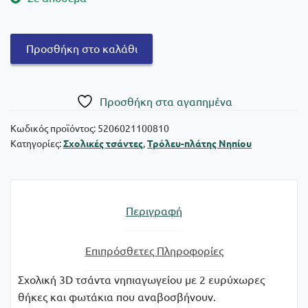
Χάρτινη
Προσθήκη στο καλάθι
Πόλη
Μικροί
Κύριοι
Πρoσθήκη στα αγαπημένα
Σχολική
τσάντα
Κωδικός προϊόντος:
5206021100810
Κατηγορίες:
Σχολικές τσάντες
,
Τρόλευ-πλάτης Νηπίου
Νηπίου
Αγκαλίτσα
22
με
Περιγραφή
φωτάκια
ποσότητα
Επιπρόσθετες Πληροφορίες
Σχολική 3D τσάντα νηπιαγωγείου με 2 ευρύχωρες
θήκες και φωτάκια που αναβοσβήνουν.