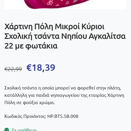
Χάρτινη Πόλη Μικροί Κύριοι
Σχολική τσάντα Νηπίου Αγκαλίτσα
22 με φωτάκια
Original
Η
€
18,39
€
22,99
price
τρέχουσα
was:
τιμή
Σχολική τσάντα η οποία μπορεί να φορεθεί στην πλάτη,
€22,99.
είναι:
κατάλληλη για παιδιά νηπιαγωγείου της εταιρίας Χάρτινη
Πόλη σε φούξια χρώμα.
€18,39.
Κωδικός Προιόντος: HP.BTS.SB.008
Σε απόθεμα