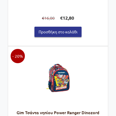
Original
Η
€
12,80
16,00
€
price
τρέχουσα
was:
τιμή
Προσθήκη στο καλάθι
€16,00.
είναι:
€12,80.
- 20%
Gim Τσάντα νηπίου Power Ranger Dinozord