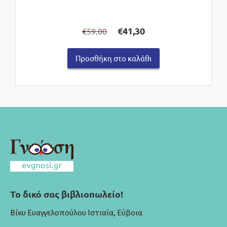
Original
Η
€
41,30
59,00
€
price
τρέχουσα
was:
τιμή
Προσθήκη στο καλάθι
€59,00.
είναι:
€41,30.
Το δικό σας βιβλιοπωλείο!
Βίκυ Ευαγγελοπούλου Ιστιαία, Εύβοια