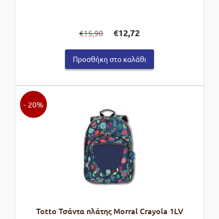
Original
Η
€
12,72
15,90
€
price
τρέχουσα
was:
τιμή
Προσθήκη στο καλάθι
€15,90.
είναι:
€12,72.
- 20%
Totto Τσάντα πλάτης Morral Crayola 1LV