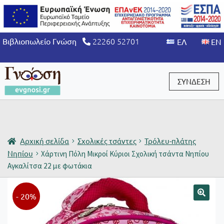
22260 52701
Βιβλιοπωλείο Γνώση
ΣΥΝΔΕΣΗ
Είσοδος / Εγγραφή
Αρχική σελίδα
Σχολικές τσάντες
Τρόλευ-πλάτης
Νηπίου
Χάρτινη Πόλη Μικροί Κύριοι Σχολική τσάντα Νηπίου
Αγκαλίτσα 22 με φωτάκια
- 20%
🔍