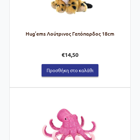
Hug’ems Λούτρινος Γατόπαρδος 18cm
€
14,50
Προσθήκη στο καλάθι