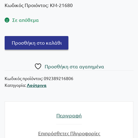
Κωδικός Προιόντος: KM-21680
Σε απόθεμα
Ck
Προσθήκη στο καλάθι
Huggers
Λούτρινος
μονόκερος
Πρoσθήκη στα αγαπημένα
πουά
20
Κωδικός προϊόντος:
092389216806
Κατηγορία:
Λούτρινα
εκ.
ποσότητα
Περιγραφή
Επιπρόσθετες Πληροφορίες