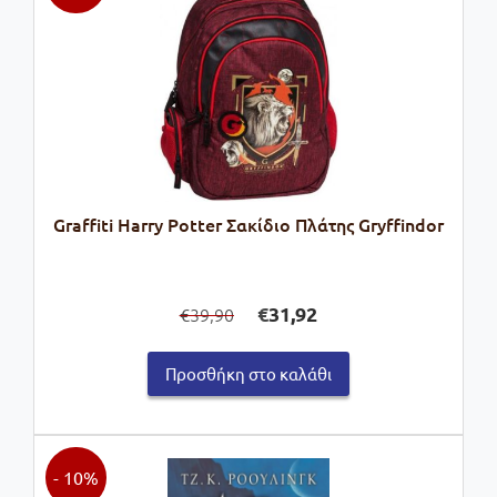
Graffiti Harry Potter Σακίδιο Πλάτης Gryffindor
Original
Η
€
31,92
39,90
€
price
τρέχουσα
was:
τιμή
Προσθήκη στο καλάθι
€39,90.
είναι:
€31,92.
- 10%