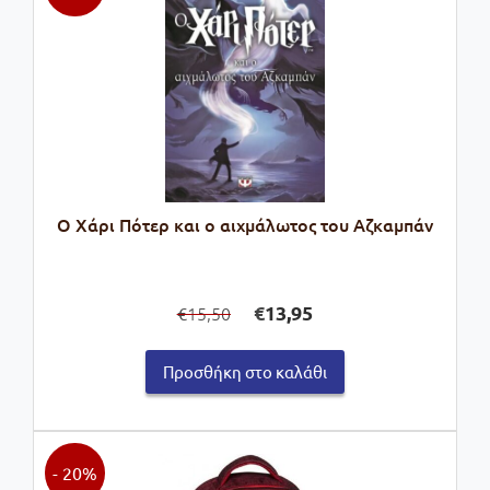
Ο Χάρι Πότερ και ο αιχμάλωτος του Αζκαμπάν
Original
Η
€
13,95
15,50
€
price
τρέχουσα
was:
τιμή
Προσθήκη στο καλάθι
€15,50.
είναι:
€13,95.
- 20%