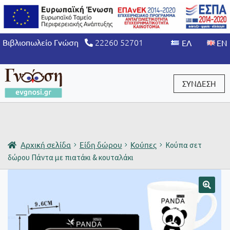
22260 52701
Βιβλιοπωλείο Γνώση
ΣΥΝΔΕΣΗ
Είσοδος / Εγγραφή
Αρχική σελίδα
Είδη δώρου
Κούπες
Κούπα σετ
δώρου Πάντα με πιατάκι & κουταλάκι
🔍