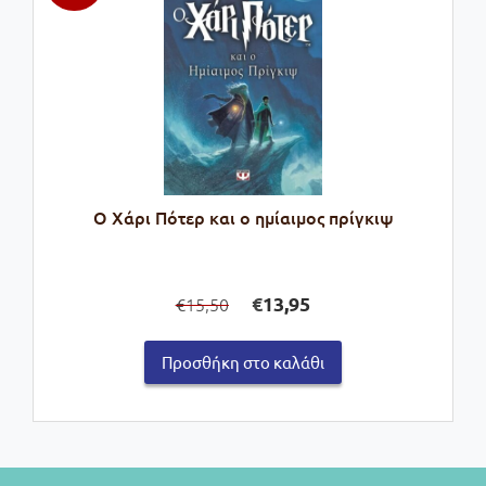
Ο Χάρι Πότερ και ο ημίαιμος πρίγκιψ
Original
Η
€
13,95
15,50
€
price
τρέχουσα
was:
τιμή
Προσθήκη στο καλάθι
€15,50.
είναι:
€13,95.