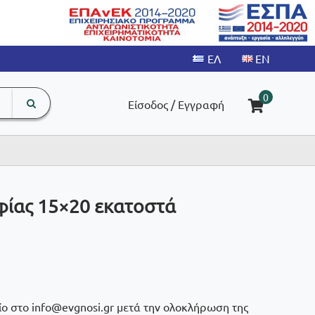
search
The
0
Είσοδος / Εγγραφή
input
product
field
ίας 15×20 εκατοστά
ίο στο info@evgnosi.gr μετά την ολοκλήρωση της