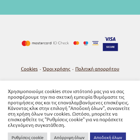
Cookies
Όροι χρήσης
Πολιτική απορρήτου
-
-
Χρησιμοποιούμε cookies στον ιστότοπό μας για να σας
προσφέρουμε την πιο σχετική εμπειρία θυμόμαστε τις
© 2026
Βιβλιοπωλείο Γνώση
προτιμήσεις σας και τις επαναλαμβανόμενες επισκέψεις.
Κάνοντας κλικ στην επιλογή "Αποδοχή όλων", συναινείτε
Powered by SBZ Systems & EMDI Business Management
στη χρήση όλων των cookies. Ωστόσο, μπορείτε να
επισκεφθείτε τις "Ρυθμίσεις cookie" για να παράσχετε
ελεγχόμενη συγκατάθεση.
Ρυθμίσεις cookie
Απόρριψη όλων
Αποδοχή όλων
0