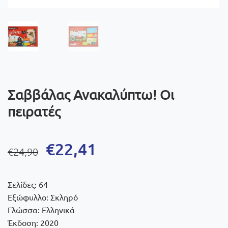
Σαββάλας Ανακαλύπτω! Οι
πειρατές
Original
Η
€
22,41
€
24,90
price
τρέχουσα
was:
τιμή
Σελίδες: 64
€24,90.
είναι:
Εξώφυλλο: Σκληρό
Γλώσσα: Ελληνικά
€22,41.
Έκδοση: 2020