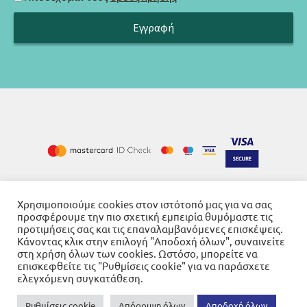
Χρησιμοποιούμε cookies στον ιστότοπό μας για να σας
Cookies
Όροι χρήσης
Πολιτική απορρήτου
-
-
προσφέρουμε την πιο σχετική εμπειρία θυμόμαστε τις
προτιμήσεις σας και τις επαναλαμβανόμενες επισκέψεις.
Κάνοντας κλικ στην επιλογή "Αποδοχή όλων", συναινείτε
στη χρήση όλων των cookies. Ωστόσο, μπορείτε να
επισκεφθείτε τις "Ρυθμίσεις cookie" για να παράσχετε
ελεγχόμενη συγκατάθεση.
© 2026
Βιβλιοπωλείο Γνώση
Powered by SBZ Systems & EMDI Business Management
Ρυθμίσεις cookie
Απόρριψη όλων
Αποδοχή όλων