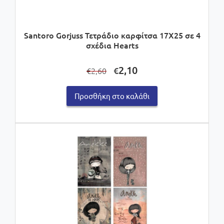
Santoro Gorjuss Τετράδιο καρφίτσα 17Χ25 σε 4
σχέδια Hearts
Original
Η
2,10
€
2,60
€
price
τρέχουσα
was:
τιμή
Προσθήκη στο καλάθι
€2,60.
είναι:
€2,10.