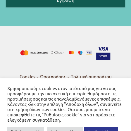
Cookies
Όροι χρήσης
Πολιτική απορρήτου
-
-
Χρησιμοποιούμε cookies στον ιστότοπό μας για να σας
προσφέρουμε την πιο σχετική εμπειρία θυμόμαστε τις
προτιμήσεις σας και τις επαναλαμβανόμενες επισκέψεις.
Κάνοντας κλικ στην επιλογή "Αποδοχή όλων", συναινείτε
© 2026
Βιβλιοπωλείο Γνώση
στη χρήση όλων των cookies. Ωστόσο, μπορείτε να
επισκεφθείτε τις "Ρυθμίσεις cookie" για να παράσχετε
Powered by SBZ Systems & EMDI Business Management
ελεγχόμενη συγκατάθεση.