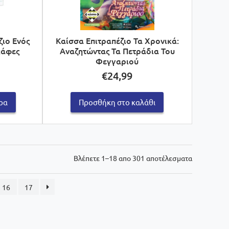
ζιο Ενός
Καίσσα Επιτραπέζιο Τα Χρονικά:
κάφες
Αναζητώντας Τα Πετράδια Του
Φεγγαριού
€
24,99
ρα
Προσθήκη στο καλάθι
Sorted
Βλέπετε 1–18 απο 301 αποτέλεσματα
by
latest
16
17