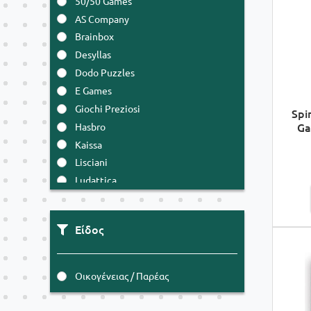
50/50 Games
AS Company
Brainbox
Desyllas
Dodo Puzzles
E Games
Giochi Preziosi
Spi
Ga
Hasbro
Kaissa
Lisciani
Ludattica
Luna
Mattel
Είδος
Ravensburger
Schmidt
Spin Master
Οικογένειας / Παρέας
Zito!
Σαββάλας