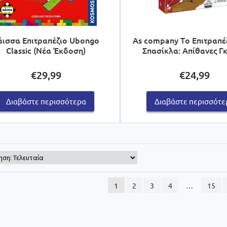
άισσα Επιτραπέζιο Ubongo
As company Tο Επιτραπέ
Classic (Νέα Έκδοση)
Σπασίκλα: Απίθανες Γ
€
29,99
€
24,99
Διαβάστε περισσότερα
Διαβάστε περισσότε
1
2
3
4
…
15