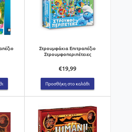
απέζιο
Στρουμφάκια Επιτραπέζιο
Στρουμφοπεριπέτειες
€
19,99
θι
Προσθήκη στο καλάθι