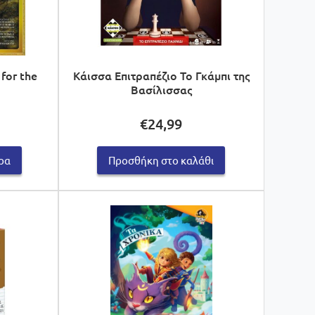
 for the
Κάισσα Επιτραπέζιο Το Γκάμπι της
Βασίλισσας
€
24,99
ρα
Προσθήκη στο καλάθι