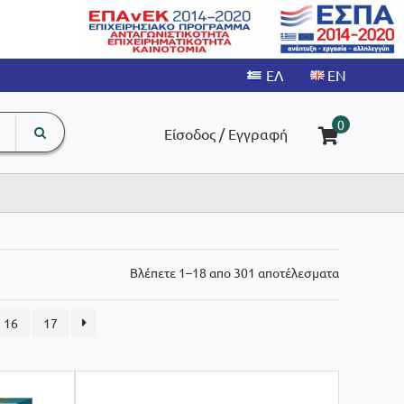
search
The
0
Είσοδος / Εγγραφή
input
product
field
Sorted
Βλέπετε 1–18 απο 301 αποτέλεσματα
by
latest
16
17