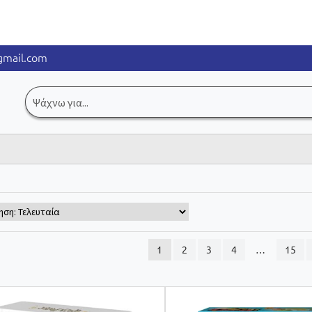
mail.com
Αναζήτηση
για:
1
2
3
4
…
15