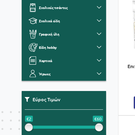
Σχολικές τσάντες
Σχολικά είδη
Γραφική ύλη
Είδη hobby
Χαρτικά
Επι
Ήρωες
Εύρος Τιμών
€2
€60