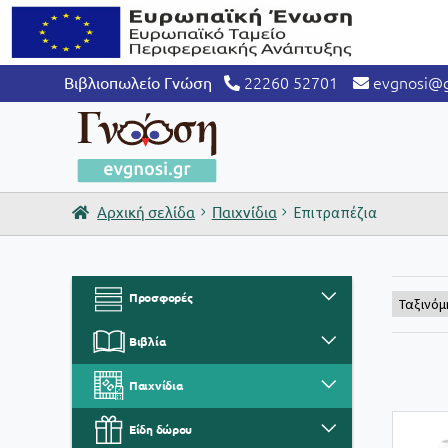
22260 52701
evgnosi@g
Βιβλιοπωλείο Γνώση
Αρχική σελίδα
Παιχνίδια
Επιτραπέζια
Προσφορές
Βιβλία
Παιχνίδια
Είδη δώρου