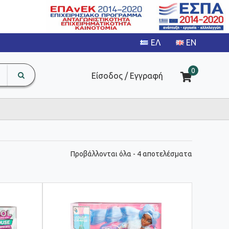
search
The
0
Είσοδος / Εγγραφή
input
product
field
Sorted
Προβάλλονται όλα - 4 αποτελέσματα
by
latest