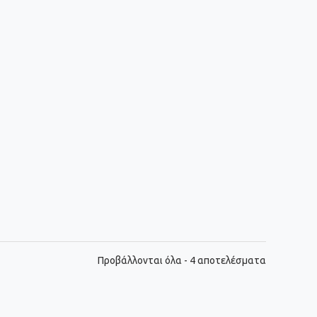
Sorted
Προβάλλονται όλα - 4 αποτελέσματα
by
latest