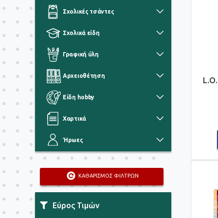
Σχολικές τσάντες
Σχολικά είδη
Γραφική ύλη
Αρχειοθέτηση
L.O
Είδη hobby
Χαρτικά
Ήρωες
ΚΑΘΑΡΙΣΜΟΣ ΦΙΛΤΡΩΝ
Εύρος Τιμών