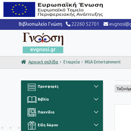
Βιβλιοπωλείο Γνώση
22260 52701
evgnosi@g
Εταιρεία
MGA Entertainment
Αρχική σελίδα
Προσφορές
Βιβλία
Παιχνίδια
Είδη δώρου