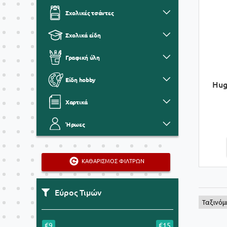
Σχολικές τσάντες
Σχολικά είδη
Γραφική ύλη
Είδη hobby
Hug
Χαρτικά
Ήρωες
ΚΑΘΑΡΙΣΜΟΣ ΦΙΛΤΡΩΝ
Εύρος Τιμών
€9
€15