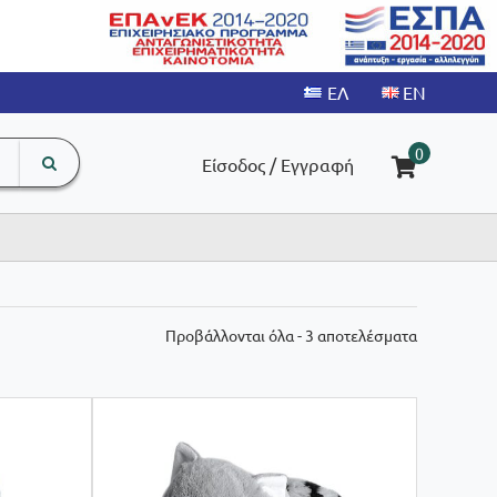
search
The
0
Είσοδος / Εγγραφή
input
product
field
Sorted
Προβάλλονται όλα - 3 αποτελέσματα
by
latest