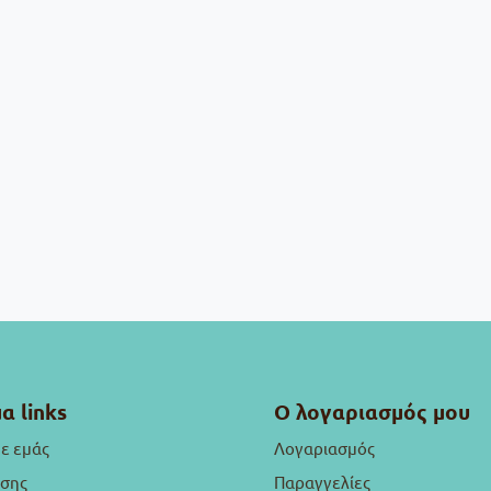
α links
Ο λογαριασμός μου
με εμάς
Λογαριασμός
ήσης
Παραγγελίες