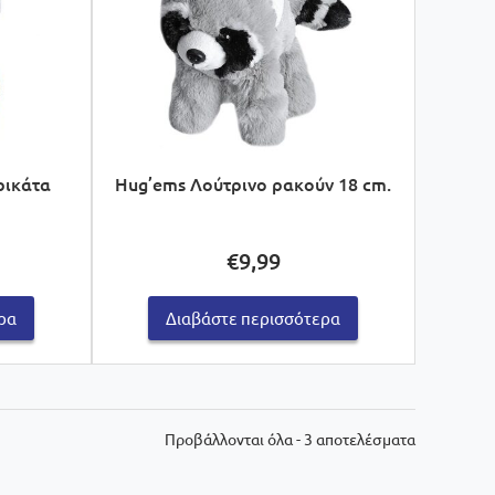
ρικάτα
Hug’ems Λούτρινο ρακούν 18 cm.
€
9,99
ρα
Διαβάστε περισσότερα
Sorted
Προβάλλονται όλα - 3 αποτελέσματα
by
latest