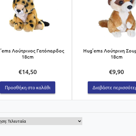
’ems Λούτρινος Γατόπαρδος
Hug’ems Λούτρινη Σου
18cm
18cm
€
14,50
€
9,90
Προσθήκη στο καλάθι
Διαβάστε περισσότε