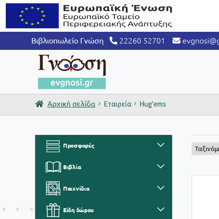
22260 52701
evgnosi@g
Βιβλιοπωλείο Γνώση
Αρχική σελίδα
Εταιρεία
Hug'ems
Προσφορές
Βιβλία
Παιχνίδια
Είδη δώρου