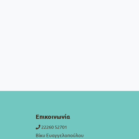
Επικοινωνία
22260 52701
Βίκυ Ευαγγελοπούλου