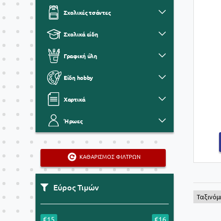
Σχολικές τσάντες
Σχολικά είδη
Γραφική ύλη
Είδη hobby
Χαρτικά
Ήρωες
ΚΑΘΑΡΙΣΜΟΣ ΦΙΛΤΡΩΝ
Εύρος Τιμών
€15
€16