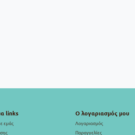
α links
Ο λογαριασμός μου
με εμάς
Λογαριασμός
ήσης
Παραγγελίες