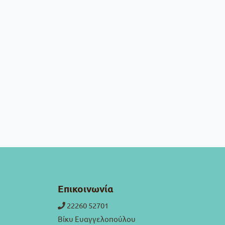
Επικοινωνία
22260 52701
Βίκυ Ευαγγελοπούλου