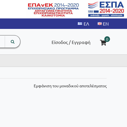
search
The
0
Είσοδος / Εγγραφή
input
product
field
Εμφάνιση του μοναδικού αποτελέσματος