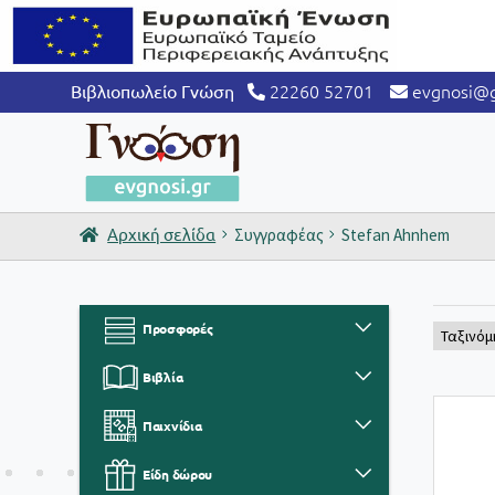
22260 52701
evgnosi@g
Βιβλιοπωλείο Γνώση
Αρχική σελίδα
Συγγραφέας
Stefan Ahnhem
Προσφορές
Βιβλία
Παιχνίδια
Είδη δώρου