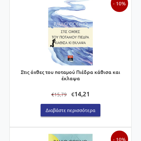
- 10%
Στις όχθες του ποταμού Πιέδρα κάθισα και
έκλαψα
Original
Η
14,21
€
15,79
€
price
τρέχουσα
was:
τιμή
Διαβάστε περισσότερα
€15,79.
είναι:
€14,21.
- 10%