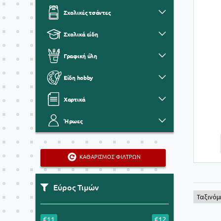
Σχολικές τσάντες
Σχολικά είδη
Γραφική ύλη
Είδη hobby
Χαρτικά
Ήρωες
ΚΑΘΑΡΙΣΜΟΣ ΦΙΛΤΡΩΝ
Εύρος Τιμών
€11
€12