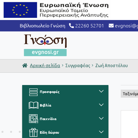
22260 52701
evgnosi@g
Βιβλιοπωλείο Γνώση
Αρχική σελίδα
Συγγραφέας
Ζωή Αποστόλου
Προσφορές
Βιβλία
Παιχνίδια
Είδη δώρου