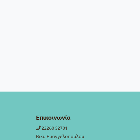
Επικοινωνία
22260 52701
Βίκυ Ευαγγελοπούλου