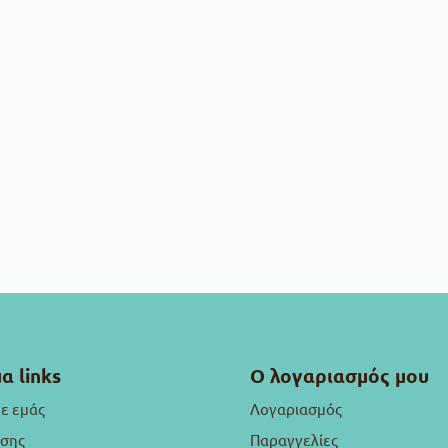
α links
Ο λογαριασμός μου
με εμάς
Λογαριασμός
ήσης
Παραγγελίες